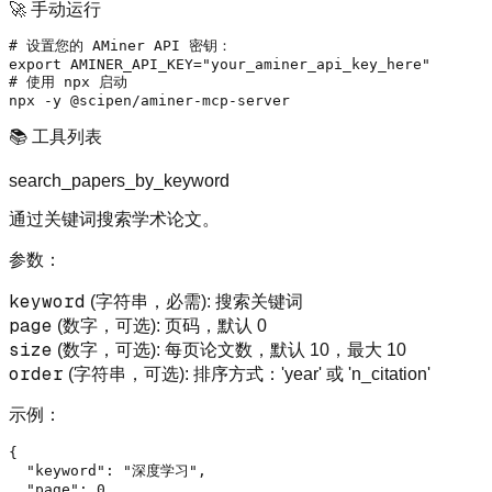
🚀 手动运行
# 设置您的 AMiner API 密钥：
export
 AMINER_API_KEY=
"your_aminer_api_key_here"
# 使用 npx 启动
📚 工具列表
search_papers_by_keyword
通过关键词搜索学术论文。
参数：
keyword
(字符串，必需): 搜索关键词
page
(数字，可选): 页码，默认 0
size
(数字，可选): 每页论文数，默认 10，最大 10
order
(字符串，可选): 排序方式：'year' 或 'n_citation'
示例：
{
"keyword"
:
"深度学习"
,
"page"
:
0
,