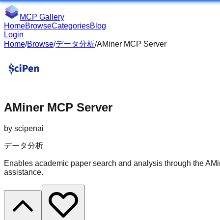
MCP Gallery
Home
Browse
Categories
Blog
Login
Home
/
Browse
/
データ分析
/
AMiner MCP Server
AMiner MCP Server
by
scipenai
データ分析
Enables academic paper search and analysis through the AMine
assistance.