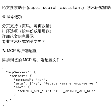
paper_search_assistant
论文搜索助手
(
) - 学术研究辅助
⚙️ 搜索选项
分页支持（页码、每页数量）
排序选项（按年份或引用数）
详细论文信息展示
专业学术格式的英文界面
🔧 MCP 客户端配置
添加到您的 MCP 客户端配置文件：
{
"mcpServers"
:
{
"aminer"
:
{
"command"
:
"npx"
,
"args"
:
[
"-y"
,
"@scipen/aminer-mcp-server"
]
,
"env"
:
{
"AMINER_API_KEY"
:
"YOUR_AMINER_API_KEY"
}
}
}
}