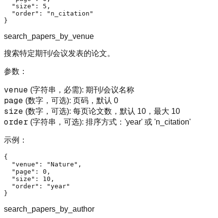
"size"
:
5
,
"order"
:
"n_citation"
}
search_papers_by_venue
搜索特定期刊/会议发表的论文。
参数：
venue
(字符串，必需): 期刊/会议名称
page
(数字，可选): 页码，默认 0
size
(数字，可选): 每页论文数，默认 10，最大 10
order
(字符串，可选): 排序方式：'year' 或 'n_citation'
示例：
{
"venue"
:
"Nature"
,
"page"
:
0
,
"size"
:
10
,
"order"
:
"year"
}
search_papers_by_author