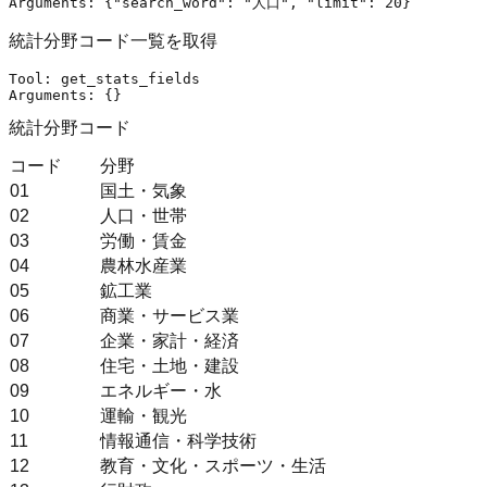
Arguments: {
"search_word"
: 
"人口"
, 
"limit"
統計分野コード一覧を取得
Tool: get_stats_fields

統計分野コード
コード
分野
01
国土・気象
02
人口・世帯
03
労働・賃金
04
農林水産業
05
鉱工業
06
商業・サービス業
07
企業・家計・経済
08
住宅・土地・建設
09
エネルギー・水
10
運輸・観光
11
情報通信・科学技術
12
教育・文化・スポーツ・生活