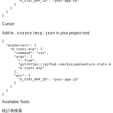
"E_STAT_APP_ID"
:
"your-app-id"
}
}
}
}
Cursor
.cursor/mcp.json
Add to
in your project root:
{
"mcpServers"
:
{
"e-stats-mcp"
:
{
"command"
:
"uvx"
,
"args"
:
[
"--from"
,
"git+https://github.com/koizumikento/e-stats-mc
"e-stats-mcp"
]
,
"env"
:
{
"E_STAT_APP_ID"
:
"your-app-id"
}
}
}
}
Available Tools
統計表検索