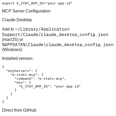
export
 E_STAT_APP_ID=
"your-app-id"
MCP Server Configuration
Claude Desktop
~/Library/Application
Add to
Support/Claude/claude_desktop_config.json
(macOS) or
%APPDATA%\Claude\claude_desktop_config.json
(Windows):
Installed version:
{
"mcpServers"
:
{
"e-stats-mcp"
:
{
"command"
:
"e-stats-mcp"
,
"env"
:
{
"E_STAT_APP_ID"
:
"your-app-id"
}
}
}
}
Direct from GitHub: