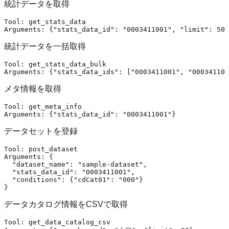
統計データを取得
Tool: get_stats_data

Arguments: {
"stats_data_id"
: 
"0003411001"
, 
"limit"
統計データを一括取得
Tool: get_stats_data_bulk

Arguments: {
"stats_data_ids"
: [
"0003411001"
, 
"000341100
メタ情報を取得
Tool: get_meta_info

Arguments: {
"stats_data_id"
: 
"0003411001"
データセットを登録
Tool: post_dataset

Arguments: {

"dataset_name"
: 
"sample-dataset"
,

"stats_data_id"
: 
"0003411001"
,

"conditions"
: {
"cdCat01"
: 
"000"
}

データカタログ情報をCSVで取得
Tool: get_data_catalog_csv
