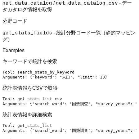
get_data_catalog
get_data_catalog_csv
/
- デー
タカタログ情報を取得
分野コード
get_stats_fields
- 統計分野コード一覧（静的マッピン
グ）
Examples
キーワードで統計を検索
Tool: search_stats_by_keyword

Arguments: {
"keyword"
: 
"人口"
, 
"limit"
統計表情報をCSVで取得
Tool: get_stats_list_csv

Arguments: {
"search_word"
: 
"国勢調査"
, 
"survey_years"
: 
"
統計表情報を詳細検索
Tool: get_stats_list

Arguments: {
"search_word"
: 
"国勢調査"
, 
"survey_years"
: 
"