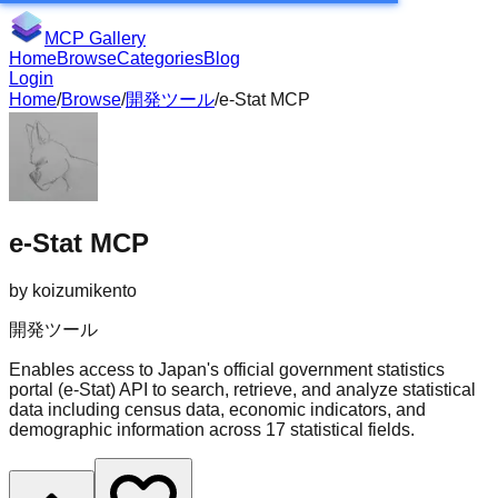
MCP Gallery
Home
Browse
Categories
Blog
Login
Home
/
Browse
/
開発ツール
/
e-Stat MCP
e-Stat MCP
by
koizumikento
開発ツール
Enables access to Japan's official government statistics
portal (e-Stat) API to search, retrieve, and analyze statistical
data including census data, economic indicators, and
demographic information across 17 statistical fields.