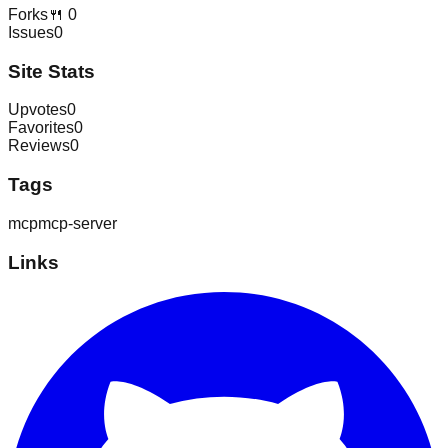
Forks
🍴
0
Issues
0
Site Stats
Upvotes
0
Favorites
0
Reviews
0
Tags
mcp
mcp-server
Links