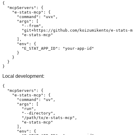
{
"mcpServers"
:
{
"e-stats-mcp"
:
{
"command"
:
"uvx"
,
"args"
:
[
"--from"
,
"git+https://github.com/koizumikento/e-stats-mc
"e-stats-mcp"
]
,
"env"
:
{
"E_STAT_APP_ID"
:
"your-app-id"
}
}
}
}
Local development:
{
"mcpServers"
:
{
"e-stats-mcp"
:
{
"command"
:
"uv"
,
"args"
:
[
"run"
,
"--directory"
,
"/path/to/e-stats-mcp"
,
"e-stats-mcp"
]
,
"env"
:
{