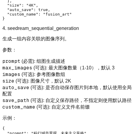
]
,
"size"
:
"4K"
,
"auto_save"
:
true
,
"custom_name"
:
"fusion_art"
}
4. seedream_sequential_generation
生成一组内容关联的图像序列。
参数：
prompt
(必需): 组图生成描述
max_images
(可选): 最大图像数量（1-10），默认 3
images
(可选): 参考图像数组
size
(可选): 图像尺寸，默认 2K
auto_save
(可选): 是否自动保存图片到本地，默认使用全局
配置
save_path
(可选): 自定义保存路径，不指定则使用默认路径
custom_name
(可选): 自定义文件名前缀
示例：
{
"prompt"
:
"科幻城市景观，未来主义风格"
,