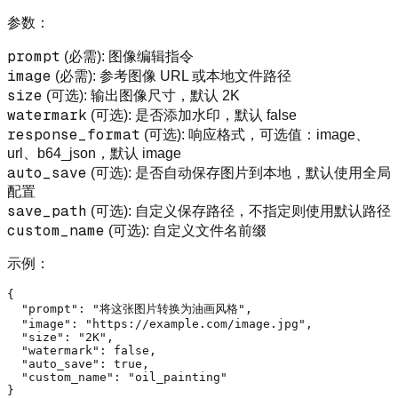
参数：
prompt
(必需): 图像编辑指令
image
(必需): 参考图像 URL 或本地文件路径
size
(可选): 输出图像尺寸，默认 2K
watermark
(可选): 是否添加水印，默认 false
response_format
(可选): 响应格式，可选值：image、
url、b64_json，默认 image
auto_save
(可选): 是否自动保存图片到本地，默认使用全局
配置
save_path
(可选): 自定义保存路径，不指定则使用默认路径
custom_name
(可选): 自定义文件名前缀
示例：
{
"prompt"
:
"将这张图片转换为油画风格"
,
"image"
:
"https://example.com/image.jpg"
,
"size"
:
"2K"
,
"watermark"
:
false
,
"auto_save"
:
true
,
"custom_name"
:
"oil_painting"
}