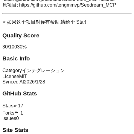
原项目
:
https://github.com/tengmmvp/Seedream_MCP
⭐ 如果这个项目对你有帮助,请给个 Star!
Quality Score
30
/
100
30
%
Basic Info
Category
インテグレーション
License
MIT
Synced At
2026/1/28
GitHub Stats
Stars
⭐
17
Forks
🍴
1
Issues
0
Site Stats