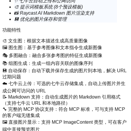
✨ 七牛云自动上传和公网访问
🎨 提示词模板系统 (8个预设模板)
📸 Raycast AI Markdown 图片渲染支持
💾 优化的图片保存和管理
功能特性
🎨
文生图
：根据文本描述生成高质量图像
🖼️
图生图
：基于参考图像和文本指令生成新图像
🎭
多图融合
：融合多张参考图的特征生成新图像
📚
组图生成
：生成一组内容关联的图像序列
💾
自动保存
：自动下载并保存生成的图片到本地，解决 URL
过期问题
☁️
七牛云上传
：可选的七牛云存储集成，自动上传图片并生
成公网可访问的 URL
📝
Markdown 支持
：自动生成图片的 Markdown 引用格式
（支持七牛云 URL 和本地路径）
🔧
完整的 MCP 协议支持
：符合 MCP 标准，可与支持 MCP
的客户端无缝集成
🖼️
直接图片显示
：支持 MCP ImageContent 类型，可在客户
端中直接预览图片