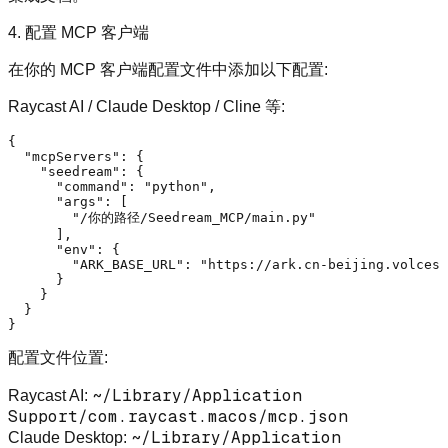
4. 配置 MCP 客户端
在你的 MCP 客户端配置文件中添加以下配置:
Raycast AI / Claude Desktop / Cline 等:
{
"mcpServers"
:
{
"seedream"
:
{
"command"
:
"python"
,
"args"
:
[
"/你的路径/Seedream_MCP/main.py"
]
,
"env"
:
{
"ARK_BASE_URL"
:
"https://ark.cn-beijing.volces.
}
}
}
}
配置文件位置:
~/Library/Application
Raycast AI
:
Support/com.raycast.macos/mcp.json
~/Library/Application
Claude Desktop
: