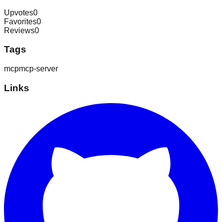
Upvotes
0
Favorites
0
Reviews
0
Tags
mcp
mcp-server
Links