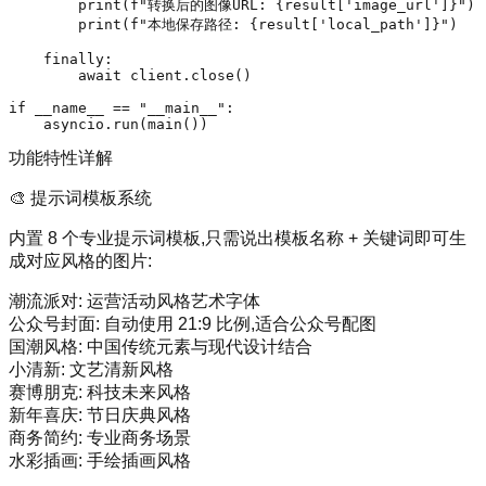
print
(
f"转换后的图像URL: 
{result[
'image_url'
]}
"
)

print
(
f"本地保存路径: 
{result[
'local_path'
]}
"
)

finally
:

await
 client.close()

if
 __name__ == 
"__main__"
:

功能特性详解
🎨 提示词模板系统
内置 8 个专业提示词模板,只需说出模板名称 + 关键词即可生
成对应风格的图片:
潮流派对
: 运营活动风格艺术字体
公众号封面
: 自动使用 21:9 比例,适合公众号配图
国潮风格
: 中国传统元素与现代设计结合
小清新
: 文艺清新风格
赛博朋克
: 科技未来风格
新年喜庆
: 节日庆典风格
商务简约
: 专业商务场景
水彩插画
: 手绘插画风格