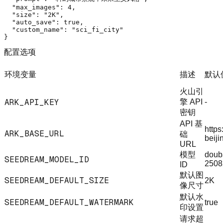
"max_images"
:
4
,
"size"
:
"2K"
,
"auto_save"
:
true
,
"custom_name"
:
"sci_fi_city"
}
配置选项
环境变量
描述
默认
火山引
ARK_API_KEY
擎 API
-
密钥
API 基
https
ARK_BASE_URL
础
beiji
URL
模型
doub
SEEDREAM_MODEL_ID
2508
ID
默认图
SEEDREAM_DEFAULT_SIZE
2K
像尺寸
默认水
SEEDREAM_DEFAULT_WATERMARK
true
印设置
请求超