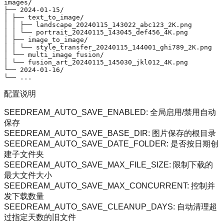
images/

├── 2024-01-15/

│ ├── text
_to_
image/

│ │ ├── landscape
_20240115_
143022
_abc123_
2K.png

│ │ └── portrait
_20240115_
143045
_def456_
4K.png

│ ├── image
_to_
image/

│ │ └── style
_transfer_
20240115
_144001_
ghi789
_2K.png

│ └── multi_
image
_fusion/

│ └── fusion_
art
_20240115_
145030
_jkl012_
4K.png

└── 2024-01-16/

配置说明
SEEDREAM_AUTO_SAVE_ENABLED
: 全局启用/禁用自动
保存
SEEDREAM_AUTO_SAVE_BASE_DIR
: 图片保存的根目录
SEEDREAM_AUTO_SAVE_DATE_FOLDER
: 是否按日期创
建子文件夹
SEEDREAM_AUTO_SAVE_MAX_FILE_SIZE
: 限制下载的
最大文件大小
SEEDREAM_AUTO_SAVE_MAX_CONCURRENT
: 控制并
发下载数量
SEEDREAM_AUTO_SAVE_CLEANUP_DAYS
: 自动清理超
过指定天数的旧文件