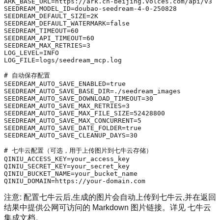
ARK_BASE_URL=https://ark.cn-beijing.volces.com/api/v3

SEEDREAM_MODEL_ID=doubao-seedream-4-0-250828

SEEDREAM_DEFAULT_SIZE=2K

SEEDREAM_DEFAULT_WATERMARK=
false
SEEDREAM_TIMEOUT=60

SEEDREAM_API_TIMEOUT=60

SEEDREAM_MAX_RETRIES=3

LOG_LEVEL=INFO

LOG_FILE=logs/seedream_mcp.log

# 自动保存配置
SEEDREAM_AUTO_SAVE_ENABLED=
true
SEEDREAM_AUTO_SAVE_BASE_DIR=./seedream_images

SEEDREAM_AUTO_SAVE_DOWNLOAD_TIMEOUT=30

SEEDREAM_AUTO_SAVE_MAX_RETRIES=3

SEEDREAM_AUTO_SAVE_MAX_FILE_SIZE=52428800

SEEDREAM_AUTO_SAVE_MAX_CONCURRENT=5

SEEDREAM_AUTO_SAVE_DATE_FOLDER=
true
SEEDREAM_AUTO_SAVE_CLEANUP_DAYS=30

# 七牛云配置（可选，用于上传图片到七牛云存储）
QINIU_ACCESS_KEY=your_access_key

QINIU_SECRET_KEY=your_secret_key

QINIU_BUCKET_NAME=your_bucket_name

注意
: 配置七牛云后,生成的图片会自动上传到七牛云,并在返回
结果中提供公网可访问的 Markdown 图片链接。详见
七牛云
集成文档
。