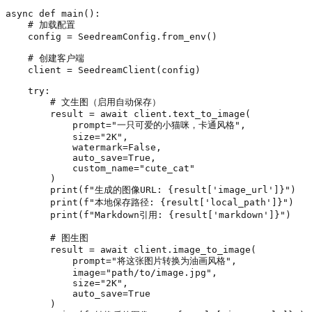
async
def
main
():

# 加载配置
    config = SeedreamConfig.from_env()

# 创建客户端
    client = SeedreamClient(config)

try
:

# 文生图（启用自动保存）
        result = 
await
 client.text_to_image(

            prompt=
"一只可爱的小猫咪，卡通风格"
,

            size=
"2K"
,

            watermark=
False
,

            auto_save=
True
,

            custom_name=
"cute_cat"
        )

print
(
f"生成的图像URL: 
{result[
'image_url'
]}
"
)

print
(
f"本地保存路径: 
{result[
'local_path'
]}
"
)

print
(
f"Markdown引用: 
{result[
'markdown'
]}
"
)

# 图生图
        result = 
await
 client.image_to_image(

            prompt=
"将这张图片转换为油画风格"
,

            image=
"path/to/image.jpg"
,

            size=
"2K"
,

            auto_save=
True
        )
