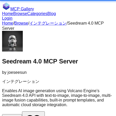
MCP Gallery
Home
Browse
Categories
Blog
Login
Home
/
Browse
/
インテグレーション
/
Seedream 4.0 MCP
Server
Seedream 4.0 MCP Server
by
joeseesun
インテグレーション
Enables AI image generation using Volcano Engine's
Seedream 4.0 API with text-to-image, image-to-image, multi-
image fusion capabilities, built-in prompt templates, and
automatic cloud storage integration.